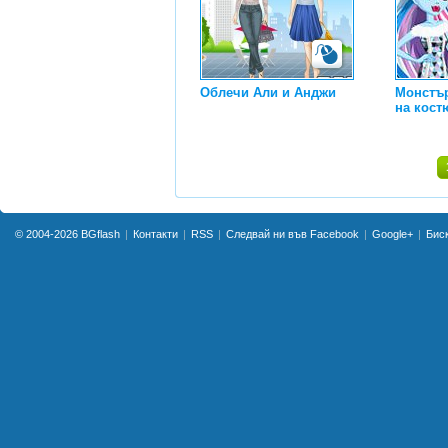
Облечи Али и Анджи
Монстър
на кос
© 2004-2026
BGflash
Контакти
RSS
Следвай ни във Facebook
Google+
Бис