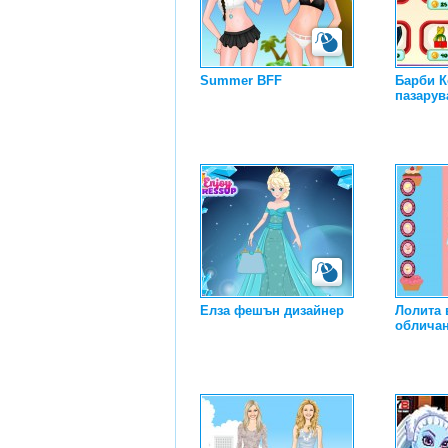
Summer BFF
Барби 
пазарув
Елза фешън дизайнер
Лолита 
облича