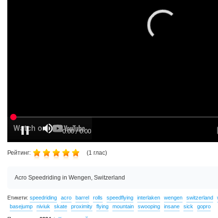
Рейтинг:
(
1
глас)
Acro Speedriding in Wengen, Switzerland
Етикети:
speedriding
acro
barrel
rolls
speedflying
interlaken
wengen
switzerland
basejump
niviuk
skate
proximity
flying
mountain
swooping
insane
sick
gopro