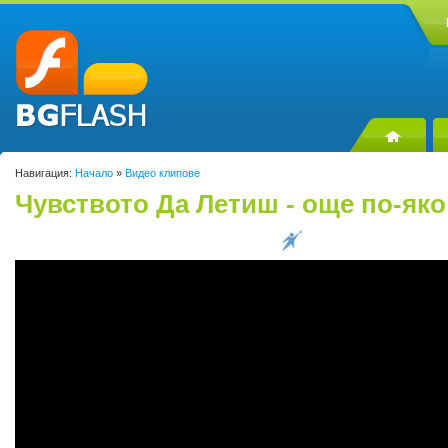
Навигация:
Начало
»
Видео клипове
Чувството Да Летиш - още по-яко 