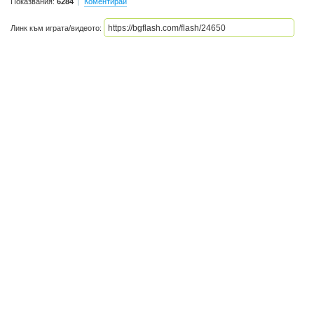
Показвания:
6284
Коментирай
Линк към играта/видеото: