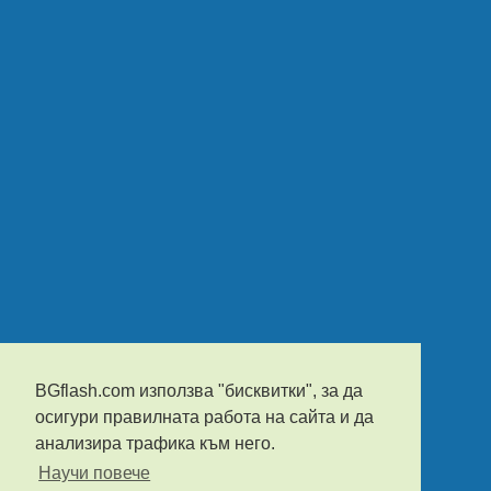
BGflash.com използва "бисквитки", за да
осигури правилната работа на сайта и да
анализира трафика към него.
Научи повече