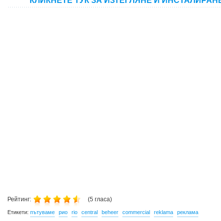
КЛИКНЕТЕ ТУК ЗА ИЗТЕГЛЯНЕ И ИНСТАЛИРАН
Рейтинг:
(
5
гласа)
Етикети:
пътуваме
рио
rio
central
beheer
commercial
reklama
реклама