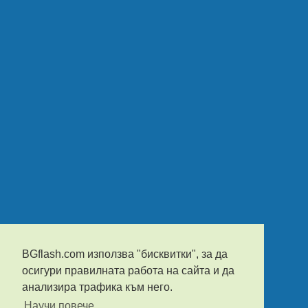
BGflash.com използва "бисквитки", за да
осигури правилната работа на сайта и да
анализира трафика към него.
Научи повече