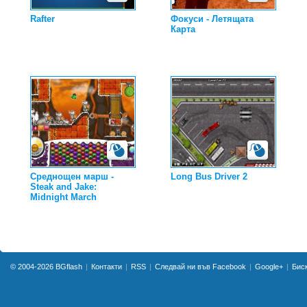
Rafter
Фокуси - Летящата
Карта
Среднощен марш -
Long Bus Driver 2
Steak and Jake:
Midnight March
© 2004-2026
BGflash
Контакти
RSS
Следвай ни във Facebook
Google+
Бис