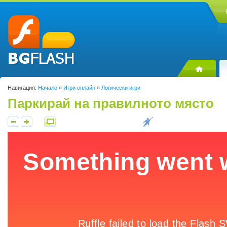
Навигация:
Начало
»
Игри онлайн
»
Логически игри
Паркирай на правилното място