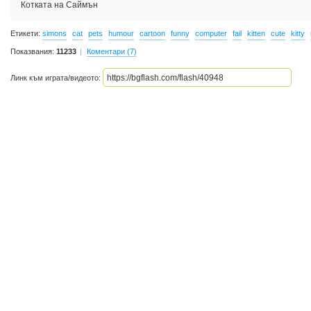
Котката на Саймън
Етикети:
simons
cat
pets
humour
cartoon
funny
computer
fail
kitten
cute
kitty
Показвания:
11233
Коментари (7)
Линк към играта/видеото: