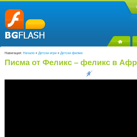
Навигация:
Начало
»
Детски игри
»
Детски филми
Писма от Феликс – феликс в Афр