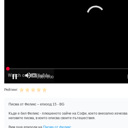
Рейтинг:
Писма от Феликс – епизод 15 - BG
Къде е бил Феликс - плюшеното зайче на Софи, което внезапно изчезва
неговите писма, в които описва своите пътешествия.
Виж още епизоди на
Писма от феликс