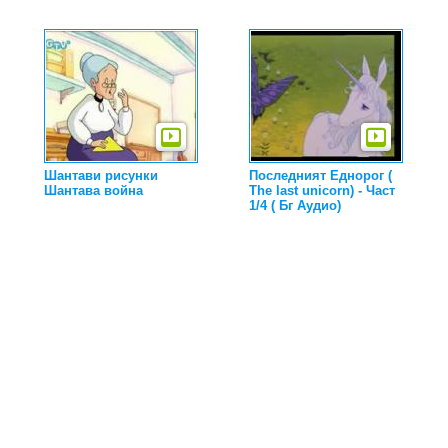
Шантави рисунки
Последният Еднорог (
Шантава война
The last unicorn) - Част
1/4 ( Бг Аудио)