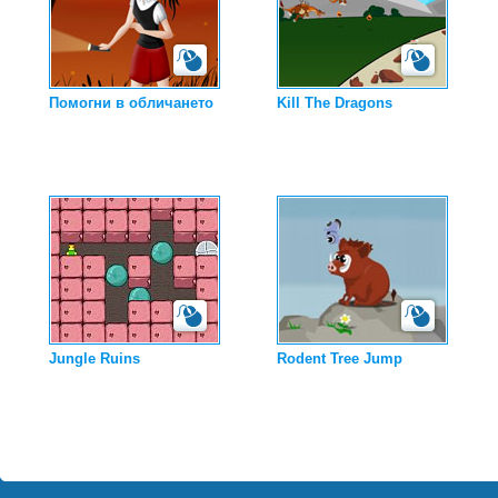
Помогни в обличането
Kill The Dragons
Jungle Ruins
Rodent Tree Jump