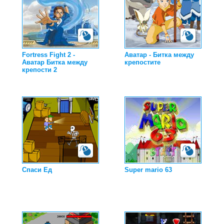
Fortress Fight 2 -
Аватар - Битка между
Аватар Битка между
крепостите
крепости 2
Спаси Ед
Super mario 63