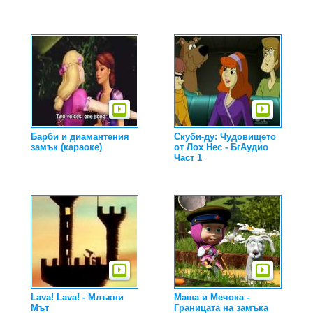
Барби и диамантения
Скуби-ду: Чудовището
замък (караоке)
от Лох Нес - БгАудио
Част 1
Lava! Lava! - Млъкни
Маша и Мечока -
Мът
Границата на замъка