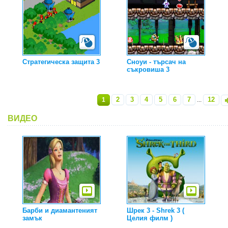
Стратегическа защита 3
Сноуи - търсач на
съкровиша 3
2
3
4
5
6
7
12
1
...
»
ВИДЕО
Барби и диамантеният
Шрек 3 - Shrek 3 (
замък
Целия филм )