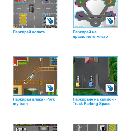
Паркирай колата
Паркирай на
правилното място
Паркирай влака - Park
Паркиране на камион -
my train
Truck Parking Space