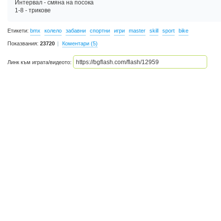
Интервал - смяна на посока
1-8 - трикове
Етикети:
bmx
колело
забавни
спортни
игри
master
skill
sport
bike
Показвания:
23720
Коментари (5)
Линк към играта/видеото: