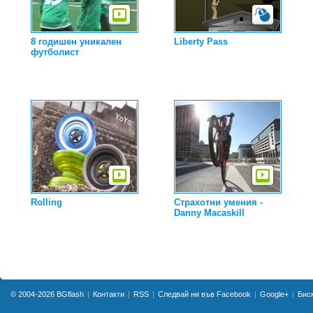
8 годишен уникален
Liberty Pass
футболист
Rolling
Страхотни умения -
Danny Macaskill
© 2004-2026
BGflash
Контакти
RSS
Следвай ни във Facebook
Google+
Бис