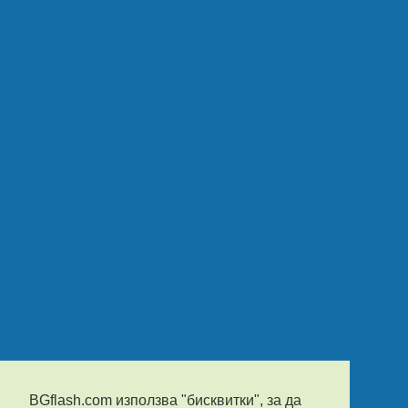
BGflash.com използва "бисквитки", за да