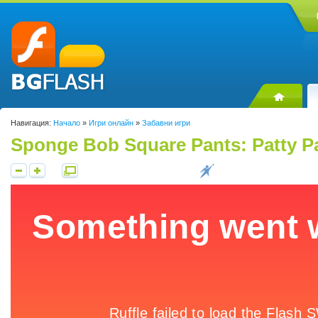
Навигация:
Начало
»
Игри онлайн
»
Забавни игри
Sponge Bob Square Pants: Patty P