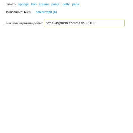
Етикети:
sponge
bob
square
pants:
patty
panic
Показвания:
6336
Коментари (6)
Линк към играта/видеото: