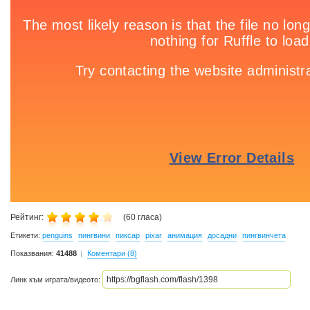
Рейтинг:
(
60
гласа)
Етикети:
penguins
пингвини
пиксар
pixar
анимация
досадни
пингвинчета
Показвания:
41488
Коментари (8)
Линк към играта/видеото: