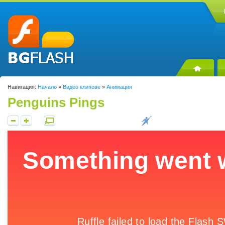
Навигация:
Начало
»
Видео клипове
»
Анимация
Penguins Pings