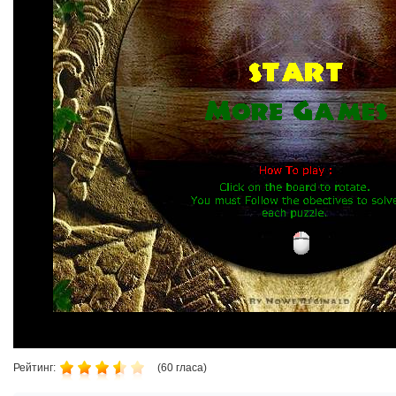
Рейтинг:
(
60
гласа)