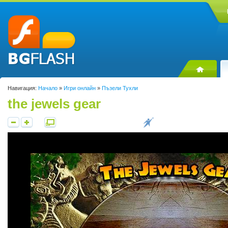
Навигация:
Начало
»
Игри онлайн
»
Пъзели Тухли
the jewels gear