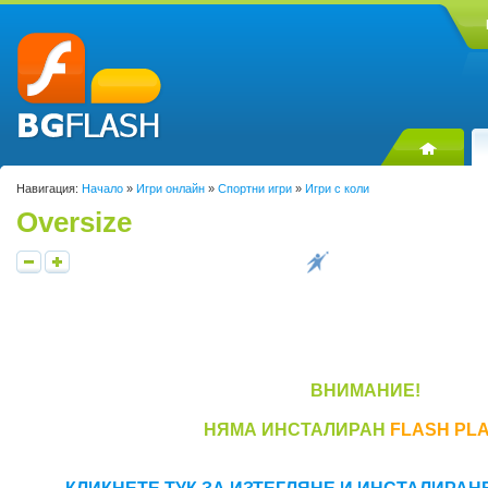
Навигация:
Начало
»
Игри онлайн
»
Спортни игри
»
Игри с коли
Oversize
ВНИМАНИЕ!
НЯМА ИНСТАЛИРАН
FLASH PL