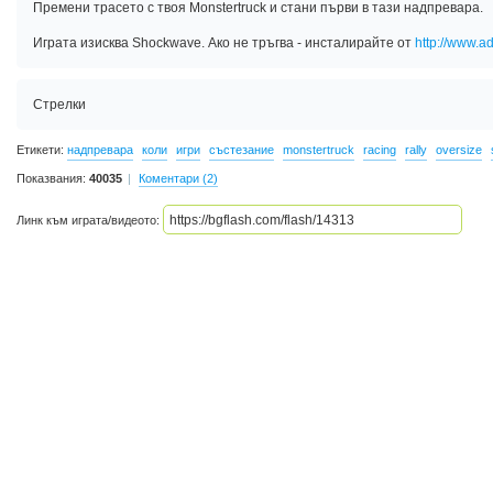
Премени трасето с твоя Monstertruck и стани първи в тази надпревара.
Играта изисква Shockwave. Ако не тръгва - инсталирайте от
http://www.
Стрелки
Етикети:
надпревара
коли
игри
състезание
monstertruck
racing
rally
oversize
Показвания:
40035
Коментари (2)
Линк към играта/видеото: