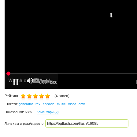
Рейтинг:
(
4
гласа)
Етикети:
generator
rex
episode
music
video
amv
Показвания:
5385
Коментари (2)
Линк към играта/видеото: