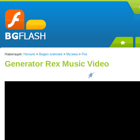
Навигация:
Начало
»
Видео клипове
»
Музика
»
Рок
Generator Rex Music Video