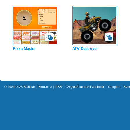
Pizza Master
ATV Destroyer
© 2004-2026
BGflash
Контакти
RSS
Следвай ни във Facebook
Google+
Бис