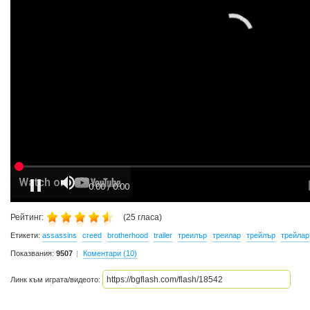
Рейтинг:
(
25
гласа)
Етикети:
assassins
creed
brotherhood
trailer
треилър
треилар
трейлър
трейлар
Показвания:
9507
Коментари (10)
Линк към играта/видеото: