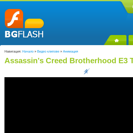
Навигация:
Начало
»
Видео клипове
»
Анимация
Assassin's Creed Brotherhood E3 T