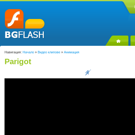
Навигация:
Начало
»
Видео клипове
»
Анимация
Parigot