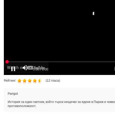
Рейтинг:
(
12
гласа)
Parigot
История за един скитник, който търси нещичко за ядене в Париж и човек
противоположност.