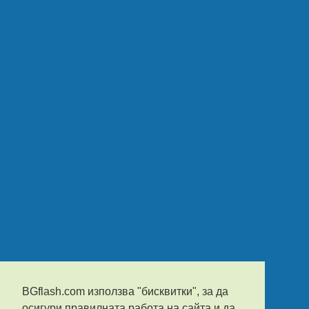
BGflash.com използва "бисквитки", за да
осигури правилната работа на сайта и да