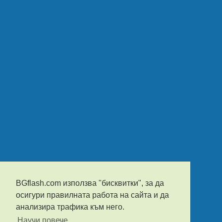
BGflash.com използва "бисквитки", за да
осигури правилната работа на сайта и да
анализира трафика към него.
Научи повече