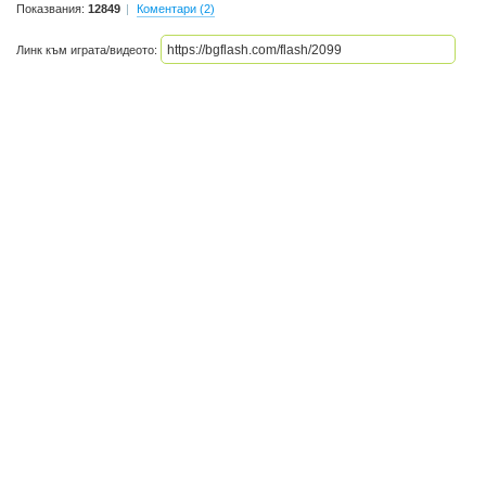
Показвания:
12849
Коментари (2)
Линк към играта/видеото: