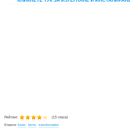
КЛИКНЕТЕ ТУК ЗА ИЗТЕГЛЯНЕ И ИНСТАЛИРАН
Рейтинг:
(
15
гласа)
Етикети:
foster
farms
transformation