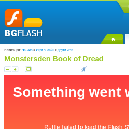
Навигация:
Начало
»
Игри онлайн
»
Други игри
Monstersden Book of Dread