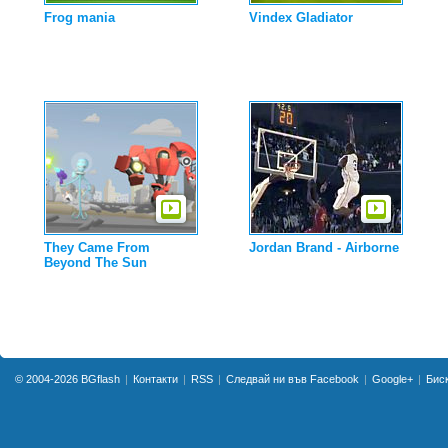
Frog mania
Vindex Gladiator
They Came From
Jordan Brand - Airborne
Beyond The Sun
© 2004-2026
BGflash
Контакти
RSS
Следвай ни във Facebook
Google+
Бис