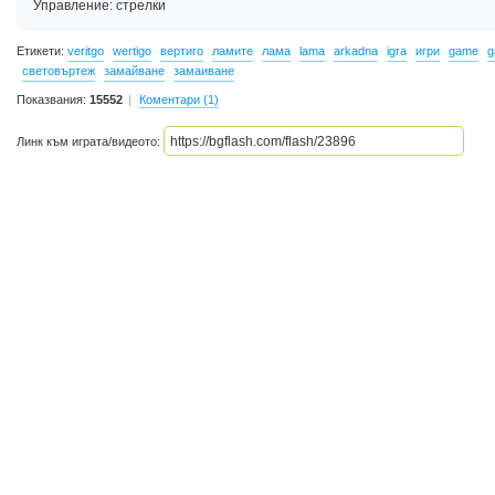
Управление: стрелки
Етикети:
veritgo
wertigo
вертиго
ламите
лама
lama
arkadna
igra
игри
game
g
световъртеж
замайване
замаиване
Показвания:
15552
Коментари (1)
Линк към играта/видеото: