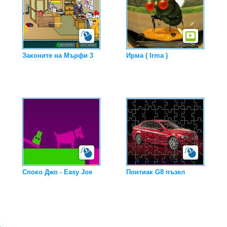
Законите на Мърфи 3
Ирма ( Irma )
Споко Джо - Easy Joe
Понтиак G8 пъзел