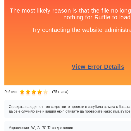
Рейтинг:
(
75
гласа)
Сградата на един от топ секретните проекти е загубила връзка с базата
да се е случило вие и вашия екип отивате да проверите какво има вътре 
Управление: 'W', 'A', 'S', 'D' за движение