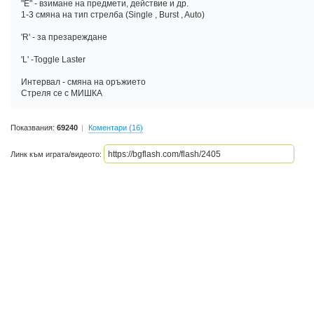
"E" - взимане на предмети, действие и др.
1-3 смяна на тип стрелба (Single , Burst , Auto)
'R' - за презареждане
'L' -Toggle Laster
Интервал - смяна на оръжието
Стреля се с МИШКА
Показвания:
69240
Коментари (16)
Линк към играта/видеото: