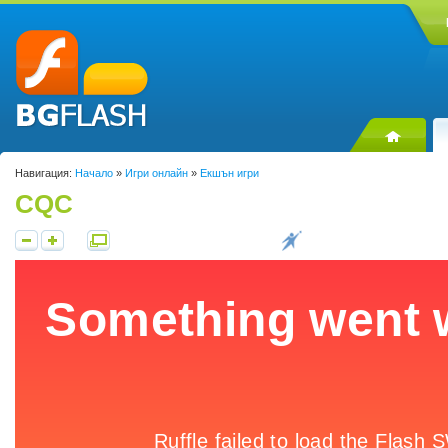
Навигация:
Начало
»
Игри онлайн
»
Екшън игри
CQC