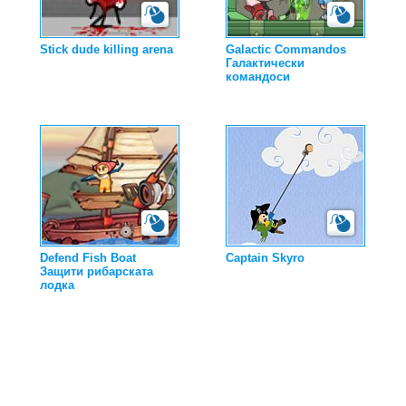
Stick dude killing arena
Galactic Commandos
Галактически
командоси
Defend Fish Boat
Captain Skyro
Защити рибарската
лодка