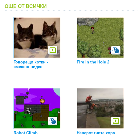
ОЩЕ ОТ ВСИЧКИ
Говорещи котки -
Fire in the Hole 2
смешно видео
Robot Climb
Невероятните хора