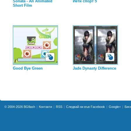
Sonata - An Animated
Йети спорт 5
Short Film
Good Bye Green
Jade Dynasty Difference
© 2004-2026
BGflash
Контакти
RSS
Следвай ни във Facebook
Google+
Бис