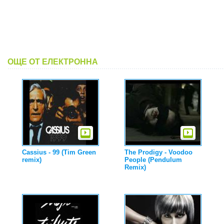
ОЩЕ ОТ ЕЛЕКТРОННА
Cassius - 99 (Tim Green
The Prodigy - Voodoo
remix)
People (Pendulum
Remix)