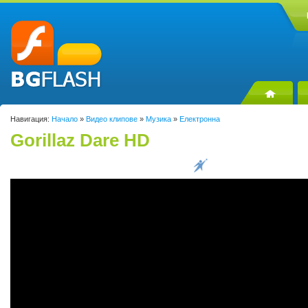
Навигация:
Начало
»
Видео клипове
»
Музика
»
Електронна
Gorillaz Dare HD