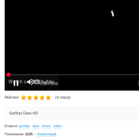
Рейтинг:
(
4
гласа)
Gorillaz Dare HD
Етикети:
gorrilaz
dare
music
video
Показвания:
2235
Коментирай