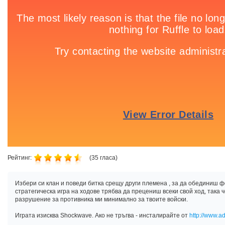
Рейтинг:
(
35
гласа)
Избери си клан и поведи битка срещу други племена , за да обединиш 
стратегическа игра на ходове трябва да прецениш всеки свой ход, така
разрушение за противника ми минимално за твоите войски.
Играта изисква Shockwave. Ако не тръгва - инсталирайте от
http://www.