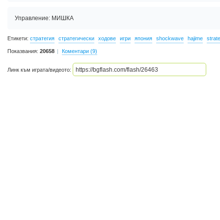
Управление: МИШКА
Етикети:
стратегия
стратегически
ходове
игри
япония
shockwave
hajime
strat
Показвания:
20658
Коментари (9)
Линк към играта/видеото: