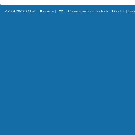
© 2004-2026
BGflash
Контакти
RSS
Следвай ни във Facebook
Google+
Бис