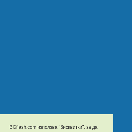
BGflash.com използва "бисквитки", за да