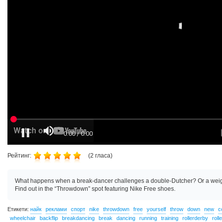
Рейтинг:
(
2
гласа)
What happens when a break-dancer challenges a double-Dutcher? Or a weight
Find out in the “Throwdown” spot featuring Nike Free shoes.
Етикети:
найк
реклами
спорт
nike
throwdown
free
yourself
throw
down
new
c
wheelchair
backflip
breakdancing
break
dancing
running
training
rollerderby
rolle