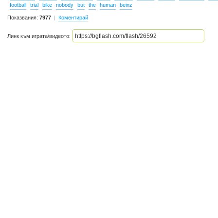
football
trial
bike
nobody
but
the
human
beinz
Показвания:
7977
Коментирай
Линк към играта/видеото: