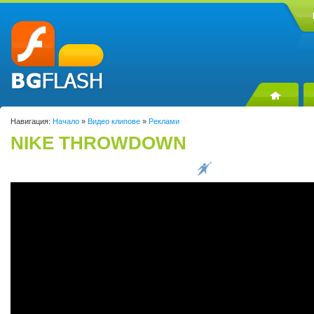
Навигация:
Начало
»
Видео клипове
»
Реклами
NIKE THROWDOWN