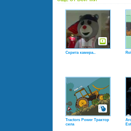
Скрита камера..
Ro
Tractors Power Трактор
Arc
сила
Es