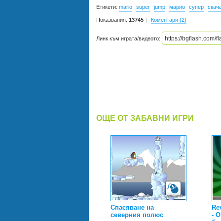
Етикети:
mario
super
jump
марио
супер
скач
Показвания:
13745
Коментари (2)
Линк към играта/видеото:
ОЩЕ ОТ ЗАБАВНИ ИГРИ
Спасяване на
Re
северния полюс
- 