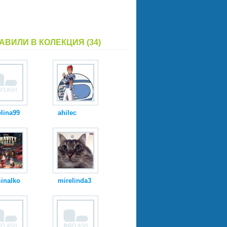
АВИЛИ В КОЛЕКЦИЯ (34)
lina99
ahilec
inalko
mirelinda3