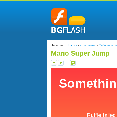
Навигация:
Начало
»
Игри онлайн
»
Забавни игри
Mario Super Jump