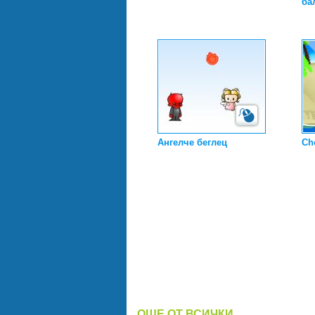
ба
Ангелче беглец
Ch
ОЩЕ ОТ ВСИЧКИ