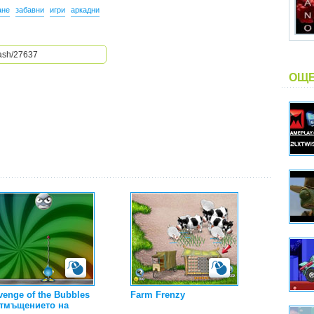
ане
забавни
игри
аркадни
ОЩЕ
venge of the Bubbles
Farm Frenzy
Отмъщението на