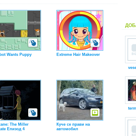
ДОБ
bot Wants Puppy
Extreme Hair Makeover
vese
term
ane: The Miller
Куче се прави на
tate Епизод 4
автомобил