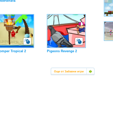
лончетата
omper Tropical 2
Pigeons Revenge 2
Още от Забавни игри