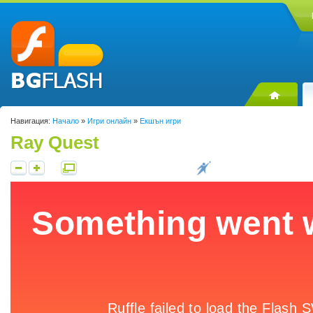
Навигация:
Начало
»
Игри онлайн
»
Екшън игри
Ray Quest