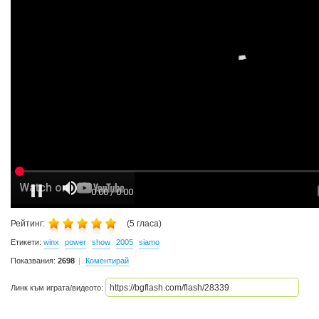
Рейтинг:
(
5
гласа)
Етикети:
winx
power
show
2005
siamo
Показвания:
2698
Коментирай
Линк към играта/видеото: