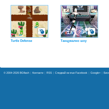
Turtle Defense
Танцувално шоу
© 2004-2026
BGflash
Контакти
RSS
Следвай ни във Facebook
Google+
Бис