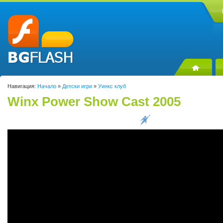
Навигация:
Начало
»
Детски игри
»
Уинкс клуб
Winx Power Show Cast 2005