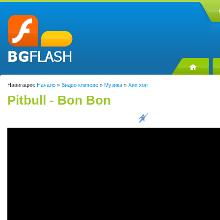
Навигация:
Начало
»
Видео клипове
»
Музика
»
Хип хоп
Pitbull - Bon Bon