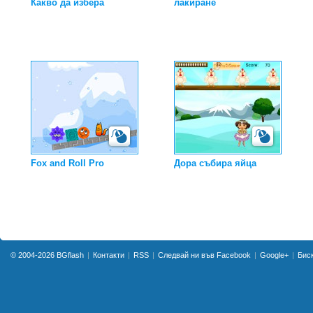
Какво да избера
лакиране
Fox and Roll Pro
Дора събира яйца
© 2004-2026
BGflash
Контакти
RSS
Следвай ни във Facebook
Google+
Бис