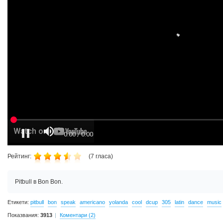
Рейтинг:
(
7
гласа)
Pitbull в Bon Bon.
Етикети:
pitbull
bon
speak
americano
yolanda
cool
dcup
305
latin
dance
music
Показвания:
3913
Коментари (2)