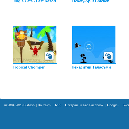
Jingle Cats - Last Resort
Lickety-Split Chicken
Tropical Chomper
Ненаситни Таласъми
© 2004-2026
BGflash
Контакти
RSS
Следвай ни във Facebook
Google+
Бис