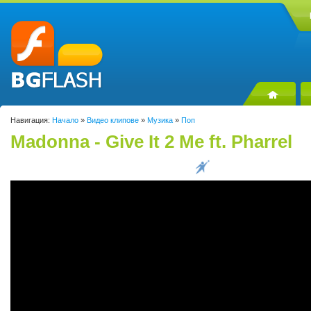
Навигация:
Начало
»
Видео клипове
»
Музика
»
Поп
Madonna - Give It 2 Me ft. Pharrel