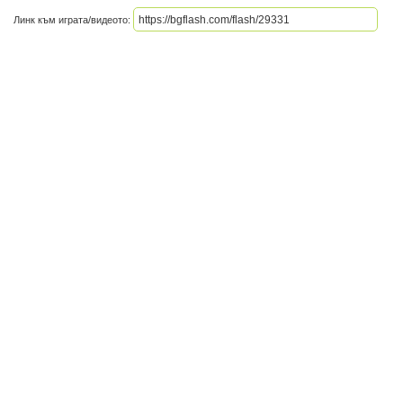
Линк към играта/видеото: