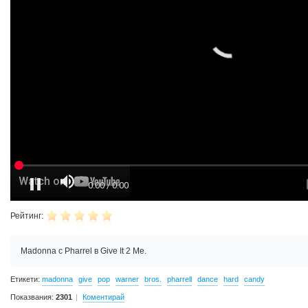
Рейтинг:
Madonna с Pharrel в Give It 2 Me.
Етикети:
madonna
give
pop
warner
bros.
pharrell
dance
hard
candy
Показвания:
2301
Коментирай