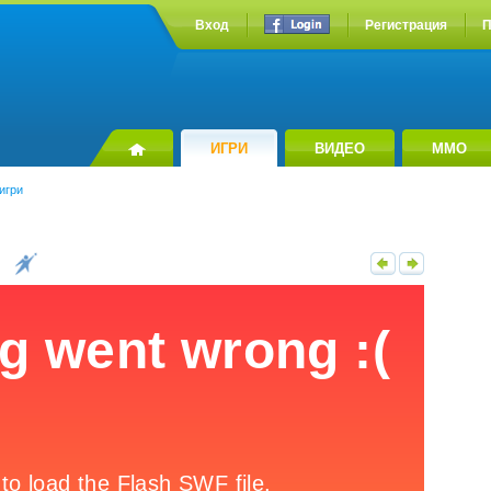
Вход
Регистрация
П
ИГРИ
ВИДЕО
MMO
игри