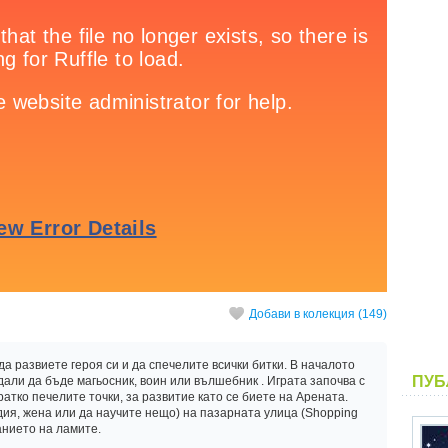
Добави в колекция (149)
да развиете героя си и да спечелите всички битки. В началото
ПУБ
дали да бъде магьосник, воин или вълшебник . Играта започва с
кратко печелите точки, за развитие като се биете на Арената.
дия, жена или да научите нещо) на пазарната улица (Shopping
анието на ламите.