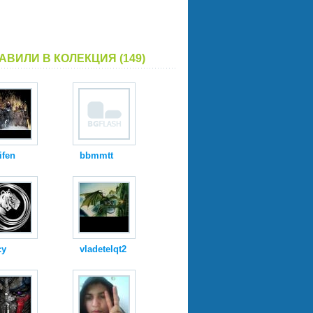
АВИЛИ В КОЛЕКЦИЯ (149)
ifen
bbmmtt
cy
vladetelqt2