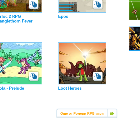
rloc 2 RPG
Epos
anglethorn Fever
la - Prelude
Loot Heroes
Още от Ролеви RPG игри