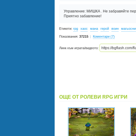
Управление: МИШКА . Не забравяйте пери
Приятно забавление!
Етикети:
rpg
хаос
мана
герой
воин
магьосни
Показвания:
37215
Коментари (7)
Линк към играта/видеото:
ОЩЕ ОТ РОЛЕВИ RPG ИГРИ