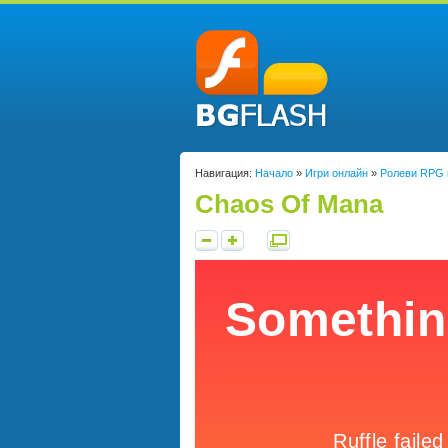
Навигация:
Начало
»
Игри онлайн
»
Ролеви RPG 
Chaos Of Mana