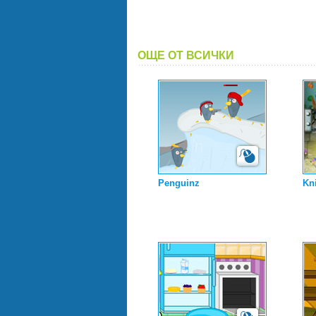
ОЩЕ ОТ ВСИЧКИ
Penguinz
Kni