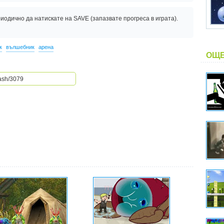
одично да натискате на SAVE (запазвате прогреса в играта).
к
вълшебник
арена
ОЩЕ