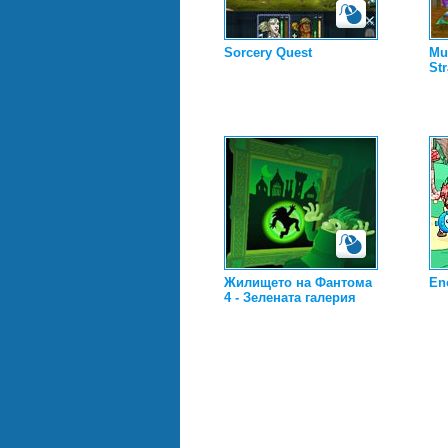
Sorcery Quest
Mu
Str
Жилището на Фантома
Eno
4 - Зелената галерия