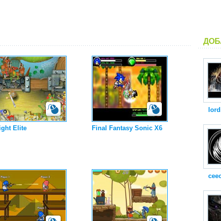
ДОБ
lord
ght Elite
Final Fantasy Sonic X6
cee