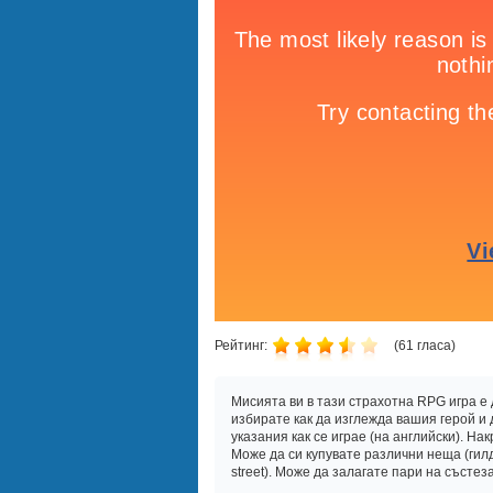
Рейтинг:
(
61
гласа)
Мисията ви в тази страхотна RPG игра е 
избирате как да изглежда вашия герой и 
указания как се играе (на английски). На
Може да си купувате различни неща (гил
street). Може да залагате пари на състез