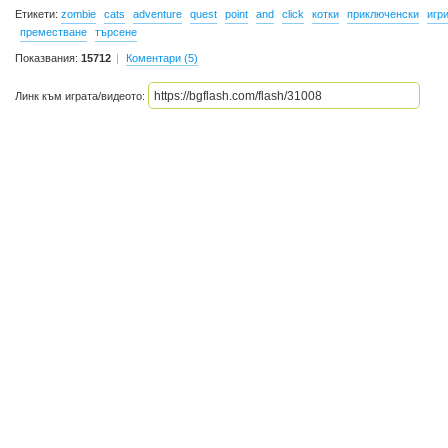
Етикети:
zombie
cats
adventure
quest
point
and
click
котки
приключенски
игр
преместване
търсене
Показвания:
15712
Коментари (5)
Линк към играта/видеото: