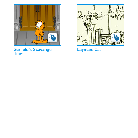
Garfield's Scavanger
Daymare Cat
Hunt