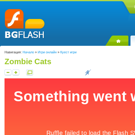
Навигация:
Начало
»
Игри онлайн
»
Куест игри
Zombie Cats