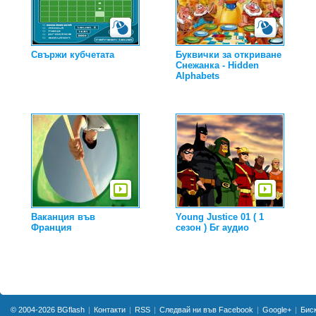
Свържи кубчетата
Буквички за откриване
Снежанка - Hidden
Alphabets
Ваканция във
Young Justice 01 ( 1
Франция
сезон ) Бг аудио
© 2004-2026
BGflash
Контакти
RSS
Следвай ни във Facebook
Google+
Бис