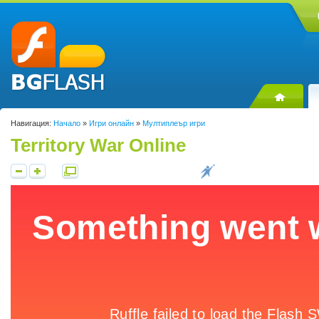
Навигация:
Начало
»
Игри онлайн
»
Мултиплеър игри
Territory War Online