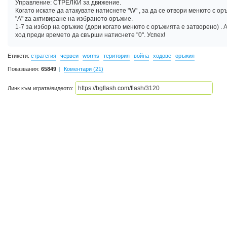
Управление: СТРЕЛКИ за движение.
Когато искате да атакувате натиснете "W" , за да се отвори менюто с ор
"A" za активиране на избраното оръжие.
1-7 за избор на оръжие (дори когато менюто с оръжията е затворено) .
ход преди времето да свърши натиснете "0". Успех!
Етикети:
стратегия
червеи
worms
територия
война
ходове
оръжия
Показвания:
65849
Коментари (21)
Линк към играта/видеото: