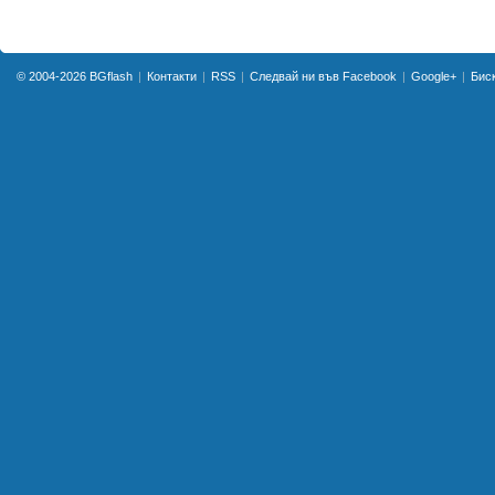
© 2004-2026
BGflash
Контакти
RSS
Следвай ни във Facebook
Google+
Бис