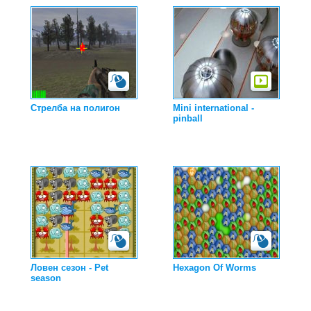
Стрелба на полигон
Mini international -
pinball
Ловен сезон - Pet
Hexagon Of Worms
season