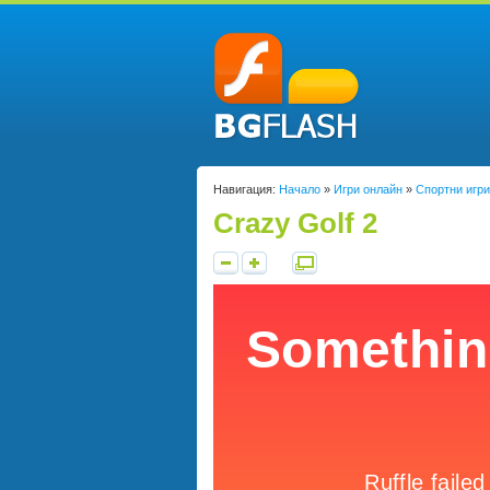
Навигация:
Начало
»
Игри онлайн
»
Спортни игри
Crazy Golf 2