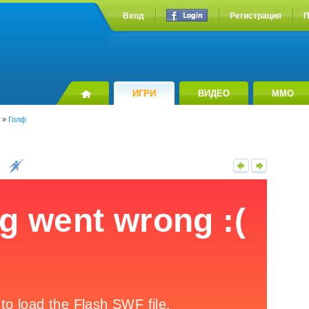
Вход
Регистрация
П
ИГРИ
ВИДЕО
MMO
»
Голф