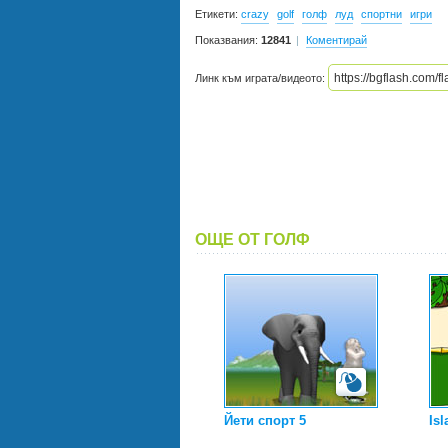
Етикети:
crazy
golf
голф
луд
спортни
игри
Показвания:
12841
Коментирай
Линк към играта/видеото:
ОЩЕ ОТ ГОЛФ
Йети спорт 5
Isl