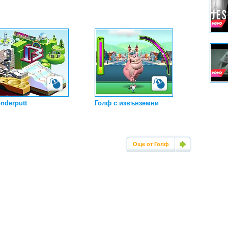
nderputt
Голф с извънземни
Още от Голф