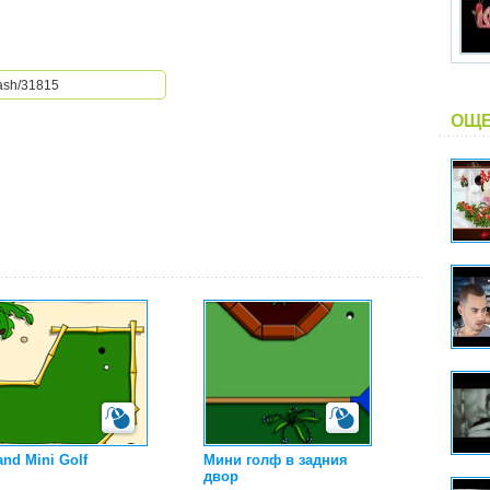
ОЩЕ
and Mini Golf
Мини голф в задния
двор