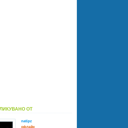
ЛИКУВАНО ОТ
natipz
офлайн