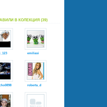
АВИЛИ В КОЛЕКЦИЯ (39)
i_123
emiliasi
cho0898
roberta_d