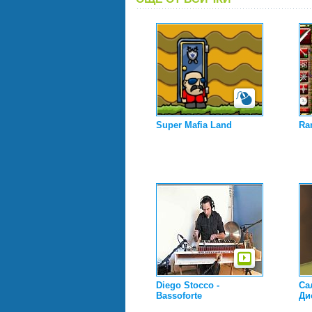
Super Mafia Land
Ra
Diego Stocco -
Са
Bassoforte
Ди