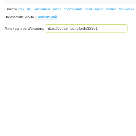
Етикети:
pick
dig
изкопавам
копая
прокопавам
ровя
lopata
лопата
логическа
Показвания:
20536
Коментирай
Линк към играта/видеото: