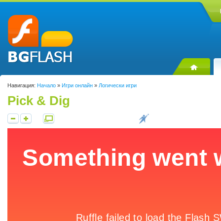
Навигация:
Начало
»
Игри онлайн
»
Логически игри
Pick & Dig