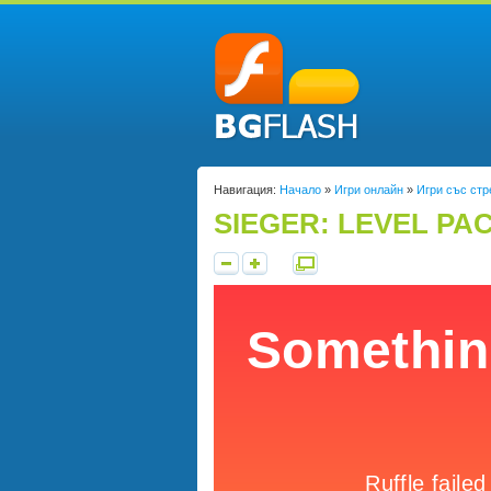
Навигация:
Начало
»
Игри онлайн
»
Игри със стр
SIEGER: LEVEL PA