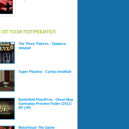
 ОТ ТОЗИ ПОТРЕБИТЕЛ
The Three Thieves - Тримата
крадци
Super Playboy - Супер плейбой
Battlefield Play4Free - Oman Map
Gameplay Preview Trailer (2011)
BF | HD
Motorhead- The Game