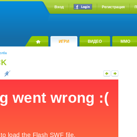
Вход
Регистрация
П
ИГРИ
ВИДЕО
MMO
елба
CK