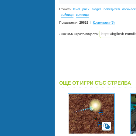
Етикети:
level
pack
sieger
победител
логическ
войници
воиници
Показвания:
29629
Коментари (5)
Линк към играта/видеото:
ОЩЕ ОТ ИГРИ СЪС СТРЕЛБА