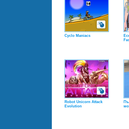
Cyclo Maniacs
Ес
Fa
Robot Unicorn Attack
Пъ
Evolution
мо