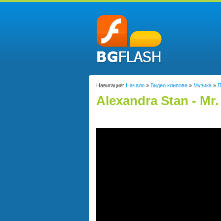
Навигация:
Начало
»
Видео клипове
»
Музика
»
П
Alexandra Stan - Mr