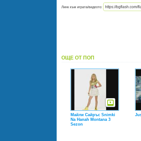
Линк към играта/видеото:
ОЩЕ ОТ ПОП
Майли Сайръс Snimki
Jus
Na Hanah Montana 3
Sezon