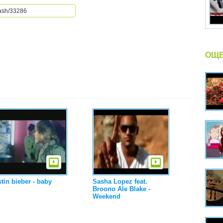
ОЩЕ
tin bieber - baby
Sasha Lopez feat.
Broono Ale Blake -
Weekend