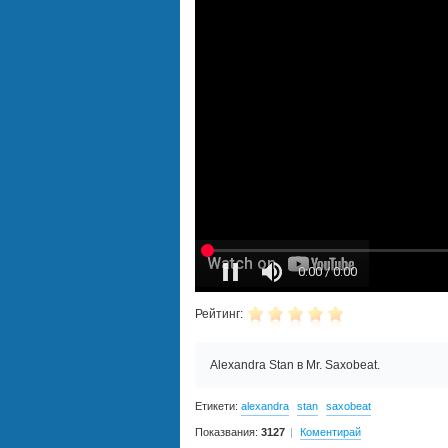
Рейтинг:
Alexandra Stan в Mr. Saxobeat.
Етикети:
alexandra
stan
saxobeat
Показвания:
3127
Коментирай