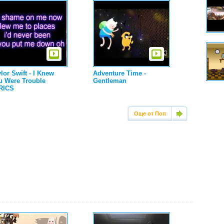
lor Swift - I Knew
Adventure Time -
u Were Trouble
Gentleman
RICS
Още от Поп