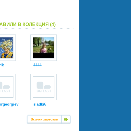
АВИЛИ В КОЛЕКЦИЯ (4)
rik
4444
orgeorgiev
sladki6
Всички харесали