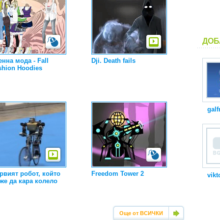
ДОБ
енна мода - Fall
Dji. Death fails
shion Hoodies
galf
рвият робот, който
Freedom Tower 2
vikt
же да кара колело
Още от ВСИЧКИ