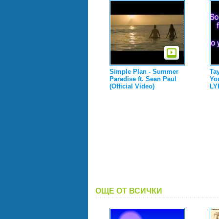
Simple Plan - Summer
Tay
Paradise ft. Sean Paul
Yo
(Official Video)
LY
ОЩЕ ОТ ВСИЧКИ