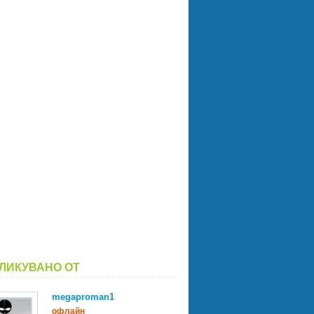
ЛИКУВАНО ОТ
megaproman1
офлайн