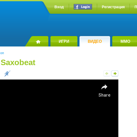
Вход
Регистрация
П
ИГРИ
ВИДЕО
MMO
оп
. Saxobeat