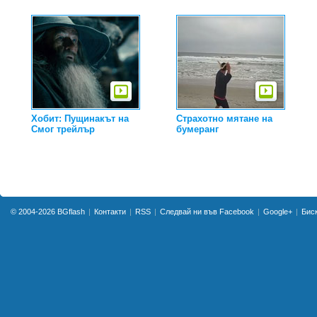
Хобит: Пущинакът на
Страхотно мятане на
Смог трейлър
бумеранг
© 2004-2026
BGflash
Контакти
RSS
Следвай ни във Facebook
Google+
Бис