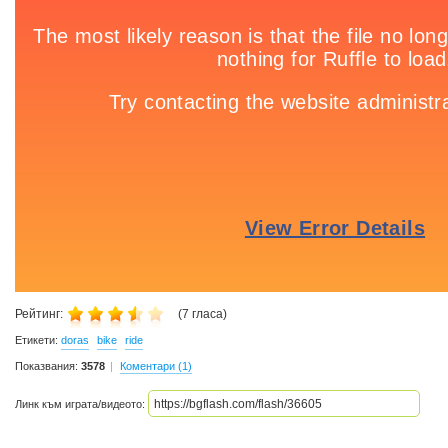
Рейтинг:
(
7
гласа)
Етикети:
doras
bike
ride
Показвания:
3578
Коментари (1)
Линк към играта/видеото: