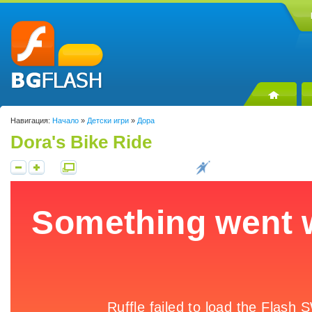
Навигация:
Начало
»
Детски игри
»
Дора
Dora's Bike Ride