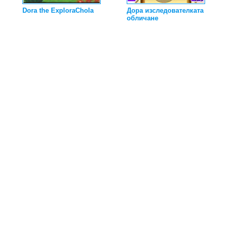
Dora the ExploraChola
Дора изследователката
обличане