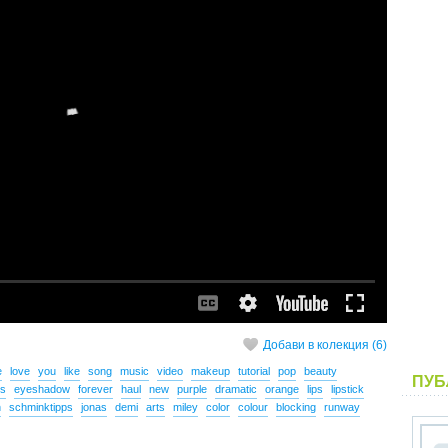
Добави в колекция (6)
e
love
you
like
song
music
video
makeup
tutorial
pop
beauty
ПУБ
s
eyeshadow
forever
haul
new
purple
dramatic
orange
lips
lipstick
n
schminktipps
jonas
demi
arts
miley
color
colour
blocking
runway