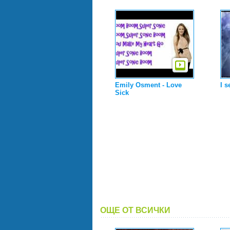
Emily Osment - Love
I s
Sick
ОЩЕ ОТ ВСИЧКИ