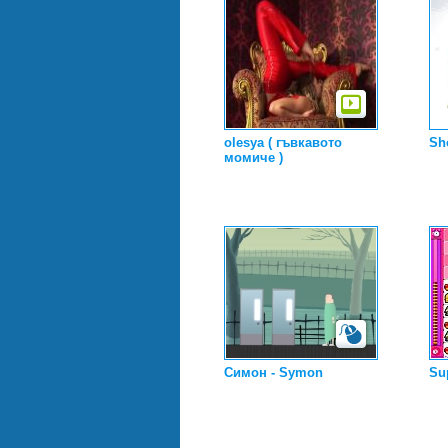
olesya ( гъвкавото
Sh
момиче )
Симон - Symon
Su