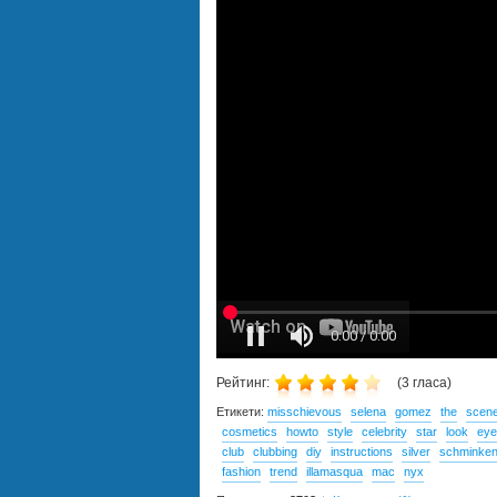
Рейтинг:
(
3
гласа)
Етикети:
misschievous
selena
gomez
the
scen
cosmetics
howto
style
celebrity
star
look
eye
club
clubbing
diy
instructions
silver
schminke
fashion
trend
illamasqua
mac
nyx