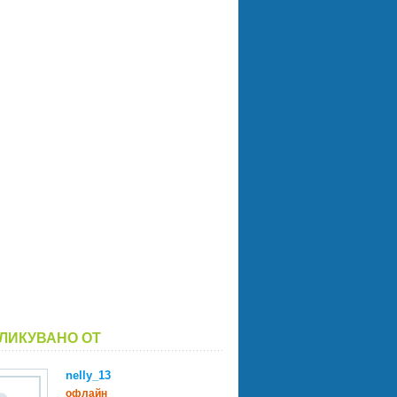
ЛИКУВАНО ОТ
nelly_13
офлайн