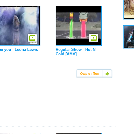
ee you - Leona Lewis
Regular Show - Hot N'
Cold [AMV]
Още от Поп