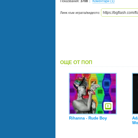
Показвания:
3708
Коментари (1)
Линк към играта/видеото:
ОЩЕ ОТ ПОП
Rihanna - Rude Boy
Ad
Wor