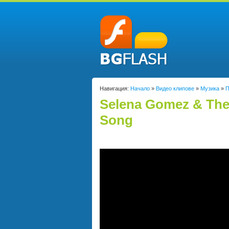
Навигация:
Начало
»
Видео клипове
»
Музика
»
П
Selena Gomez & The 
Song