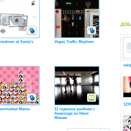
ДОБ
owdown at Santa's
Vegas Traffic Mayhem
valq
123
permarket Mania
11 годишна разбива с
Анаконда на Ники
Минаж