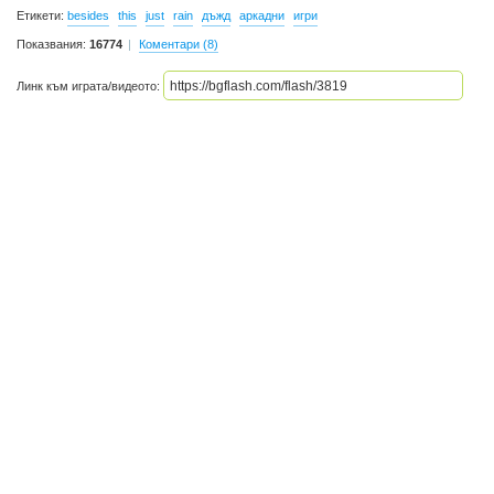
Етикети:
besides
this
just
rain
дъжд
аркадни
игри
Показвания:
16774
Коментари (8)
Линк към играта/видеото: