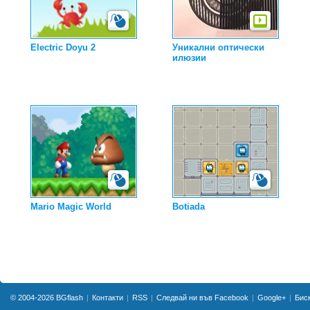
Electric Doyu 2
Уникални оптически
илюзии
Mario Magic World
Botiada
© 2004-2026
BGflash
Контакти
RSS
Следвай ни във Facebook
Google+
Бис