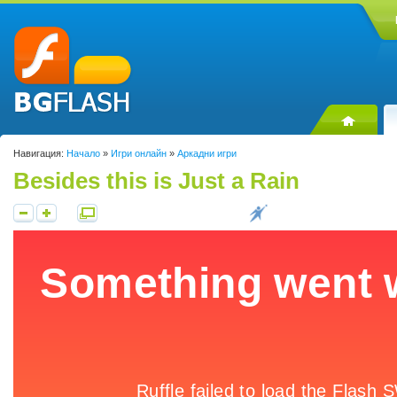
Навигация:
Начало
»
Игри онлайн
»
Аркадни игри
Besides this is Just a Rain