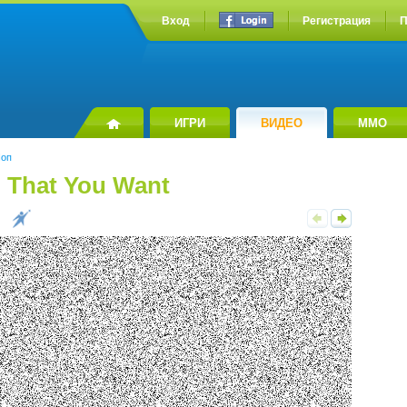
Вход
Регистрация
П
ИГРИ
ВИДЕО
MMO
оп
in That You Want