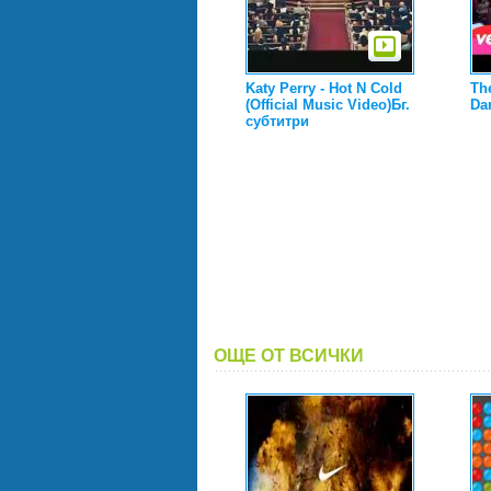
Katy Perry - Hot N Cold
Th
(Official Music Vidео)Бг.
Da
субтитри
ОЩЕ ОТ ВСИЧКИ