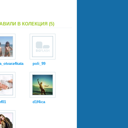
АВИЛИ В КОЛЕКЦИЯ (5)
a_otvara4kata
poli_99
ef01
d1f4ica