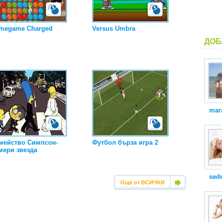
megame Charged
Versus Umbra
ДОБ
mar
мейство Симпсон-
Футбол бърза игра 2
мери звезда
sed
Още от ВСИЧКИ