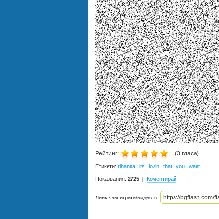
Рейтинг:
(
3
гласа)
Етикети:
rihanna
its
lovin
that
you
want
Показвания:
2725
Коментирай
Линк към играта/видеото: