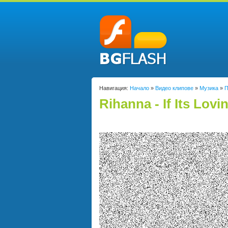
Навигация:
Начало
»
Видео клипове
»
Музика
»
П
Rihanna - If Its Lov