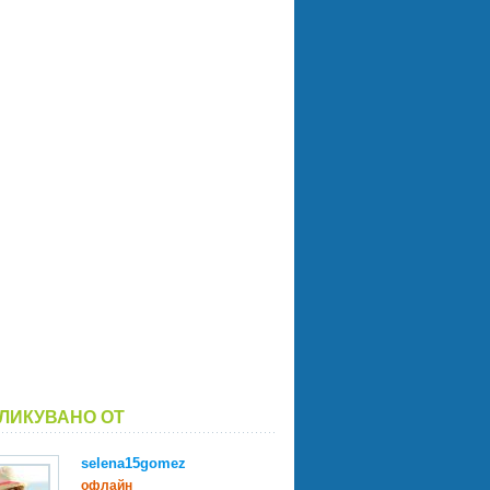
ЛИКУВАНО ОТ
selena15gomez
офлайн