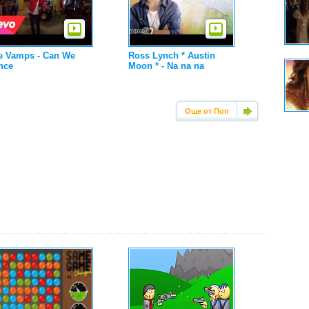
e Vamps - Can We
Ross Lynch * Austin
nce
Moon * - Na na na
Още от Поп