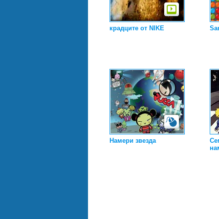
крадците от NIKE
Sa
Намери звезда
Се
на