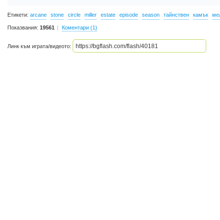
Етикети:
arcane
stone
circle
miller
estate
episode
season
тайнствен
камък
ме
Показвания:
19561
Коментари (1)
Линк към играта/видеото: