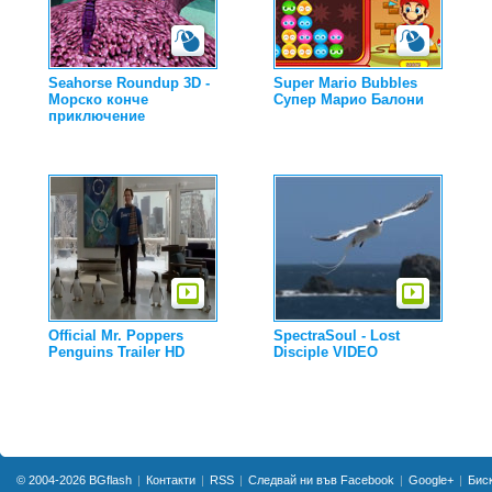
Seahorse Roundup 3D -
Super Mario Bubbles
Морско конче
Супер Марио Балони
приключение
Official Mr. Poppers
SpectraSoul - Lost
Penguins Trailer HD
Disciple VIDEO
© 2004-2026
BGflash
Контакти
RSS
Следвай ни във Facebook
Google+
Бис