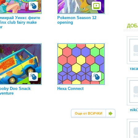
имирай Уинкс феите
Pokemon Season 12
inx club fairy make
opening
ДОБ
er
raca
ooby Doo Snack
Hexa Connect
venture
niki
Още от ВСИЧКИ