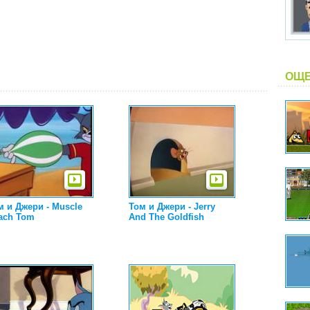
ОЩЕ
м и Джери - Muscle
Том и Джери - Jerry
ach Tom
And The Goldfish