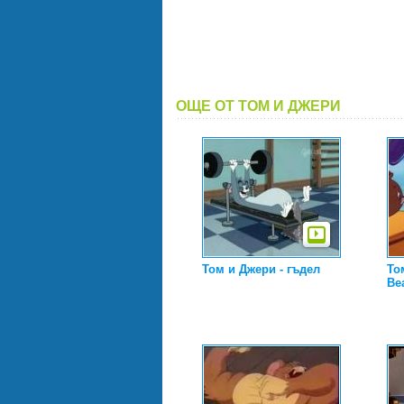
ОЩЕ ОТ ТОМ И ДЖЕРИ
Том и Джери - гъдел
То
Be