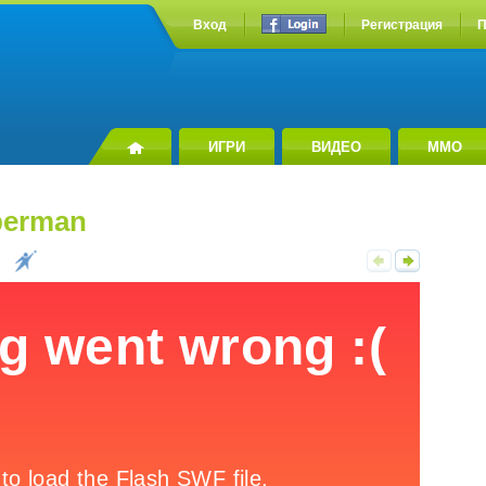
Вход
Регистрация
П
ИГРИ
ВИДЕО
MMO
berman