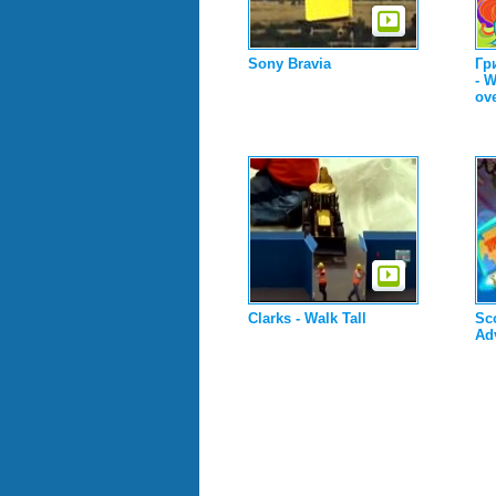
Sony Bravia
Гр
- W
ov
Clarks - Walk Tall
Sc
Ad