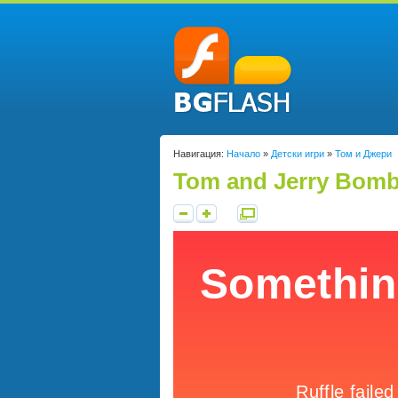
Навигация:
Начало
»
Детски игри
»
Том и Джери
Tom and Jerry Bom