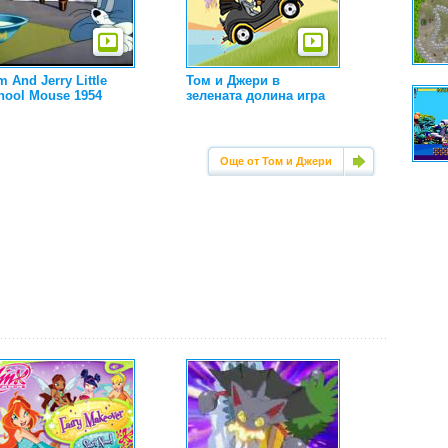
 And Jerry Little
Том и Джери в
hool Mouse 1954
зелената долина игра
Още от Том и Джери