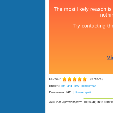
Рейтинг:
(
3
гласа)
Етикети:
tom
and
jerry
bomberman
Показвания:
4611
Коментирай
Линк към играта/видеото: