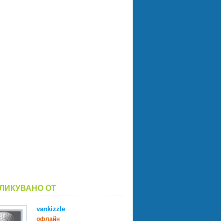
ЛИКУВАНО ОТ
vankizzle
офлайн