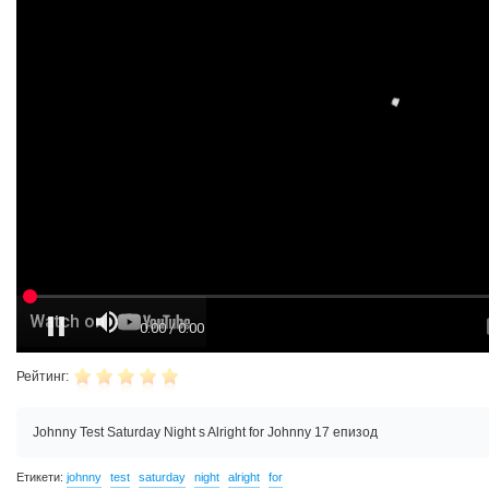
Рейтинг:
Johnny Test Saturday Night s Alright for Johnny 17 епизод
Етикети:
johnny
test
saturday
night
alright
for