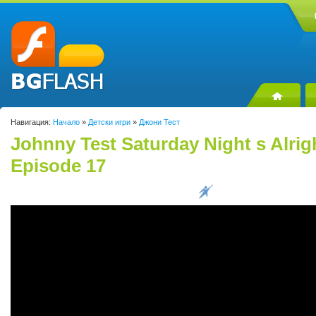
Навигация:
Начало
»
Детски игри
»
Джони Тест
Johnny Test Saturday Night s Alrig
Episode 17