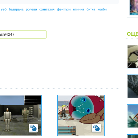
уеб
базирана
ролева
фантазия
фентъзи
епична
битка
колби
ОЩЕ