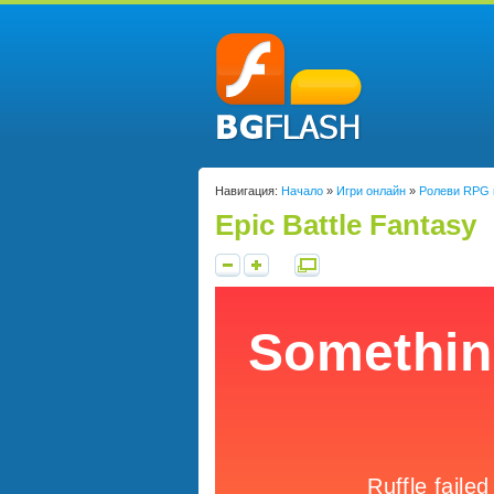
Навигация:
Начало
»
Игри онлайн
»
Ролеви RPG 
Epic Battle Fantasy