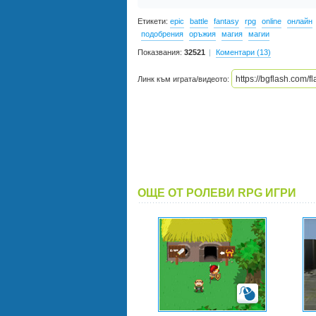
Етикети:
epic
battle
fantasy
rpg
online
онлайн
подобрения
оръжия
магия
магии
Показвания:
32521
Коментари (13)
Линк към играта/видеото:
ОЩЕ ОТ РОЛЕВИ RPG ИГРИ