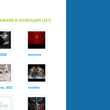
АВИЛИ В КОЛЕКЦИЯ (267)
i2002
ianulova
esa_2011
lordifen