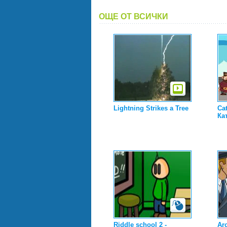
ОЩЕ ОТ ВСИЧКИ
Lightning Strikes a Tree
Ca
Ка
Riddle school 2 -
Ar