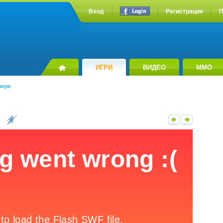
Вход
Регистрация
П
ИГРИ
ВИДЕО
MMO
игри