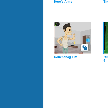
Hero's Arms
Th
Douchebag Life
Жи
4 