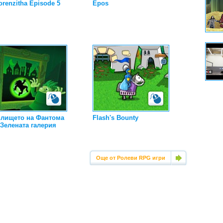
orenzitha Episode 5
Epos
лището на Фантома
Flash's Bounty
- Зелената галерия
Още от Ролеви RPG игри