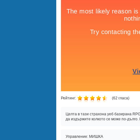
Рейтинг:
(
62
гласа)
Целта в тази страхона уеб базирана RPG 
да издържите колкото се може по-дълго.
Управление: МИШКА