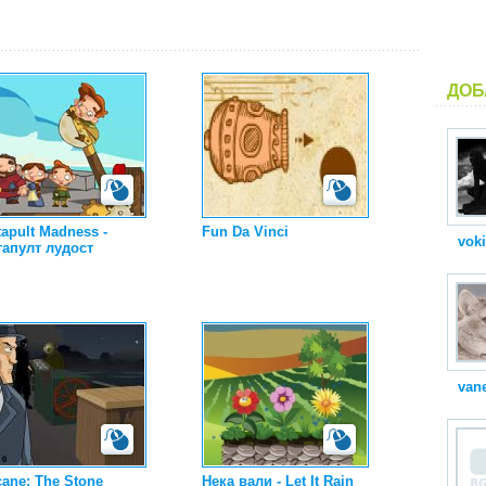
ДОБ
tapult Madness -
Fun Da Vinci
vok
тапулт лудост
van
cane: The Stone
Нека вали - Let It Rain