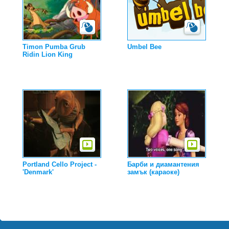
Timon Pumba Grub
Umbel Bee
Ridin Lion King
Portland Cello Project -
Барби и диамантения
'Denmark'
замък (караоке)