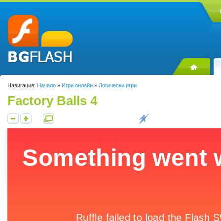
Навигация:
Начало
»
Игри онлайн
»
Логически игри
Factory Balls 4