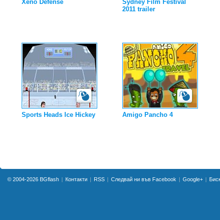
Xeno Defense
Sydney Film Festival
2011 trailer
Sports Heads Ice Hickey
Amigo Pancho 4
© 2004-2026
BGflash
Контакти
RSS
Следвай ни във Facebook
Google+
Бис