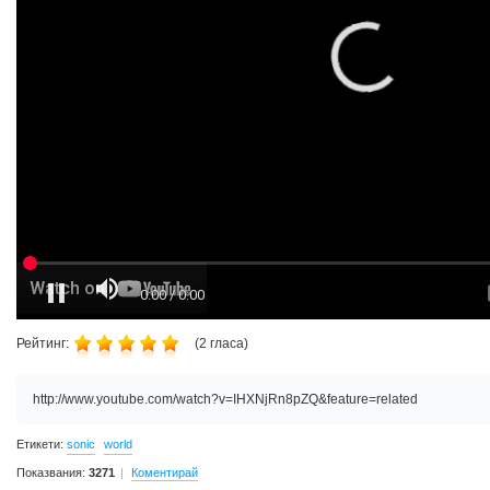
Рейтинг:
(
2
гласа)
http://www.youtube.com/watch?v=IHXNjRn8pZQ&feature=related
Етикети:
sonic
world
Показвания:
3271
Коментирай