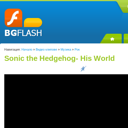
Навигация:
Начало
»
Видео клипове
»
Музика
»
Рок
Sonic the Hedgehog- His World