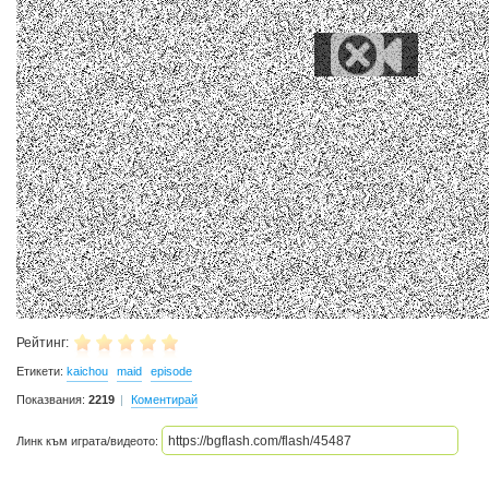
Рейтинг:
Етикети:
kaichou
maid
episode
Показвания:
2219
Коментирай
Линк към играта/видеото: