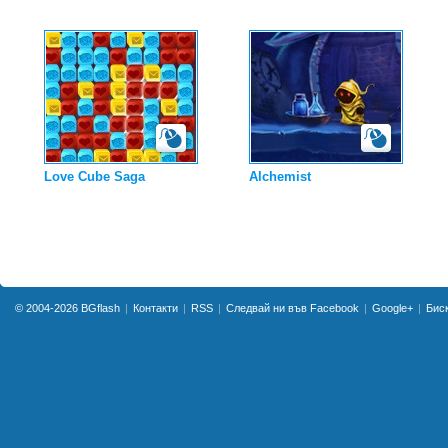
Love Cube Saga
Alchemist
© 2004-2026
BGflash
Контакти
RSS
Следвай ни във Facebook
Google+
Бис