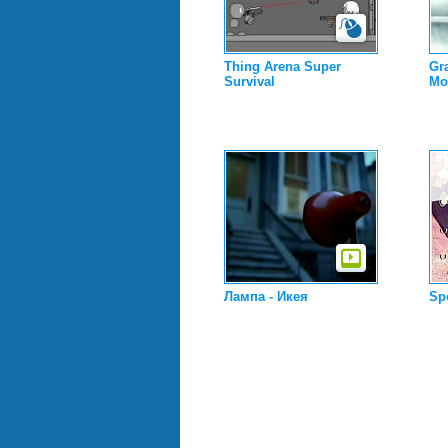
Thing Arena Super
Gr
Survival
Mo
Лампа - Икея
Sp