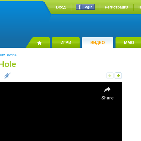
Вход
Регистрация
П
ИГРИ
ВИДЕО
MMO
лектронна
 Hole