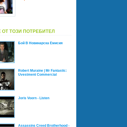
 ОТ ТОЗИ ПОТРЕБИТЕЛ
Бой В Новинарска Емисия
Robert Muraine | Mr Fantastic:
Uvestment Commercial
Joris Voorn - Listen
Assassins Creed Brotherhood -