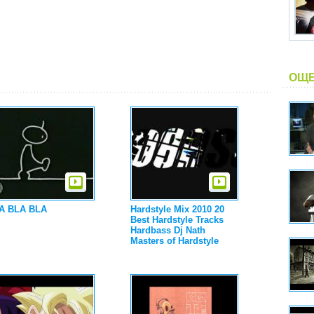
ОЩЕ
A BLA BLA
Hardstyle Mix 2010 20
Best Hardstyle Tracks
Hardbass Dj Nath
Masters of Hardstyle