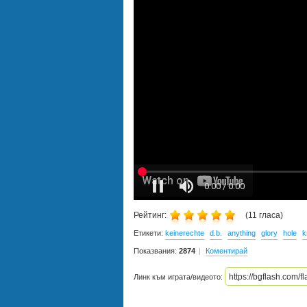
Рейтинг:
(
11
гласа)
Етикети:
keinerechte
d.b.
anything
glory
hole
k
Показвания:
2874
Коментирай
Линк към играта/видеото: