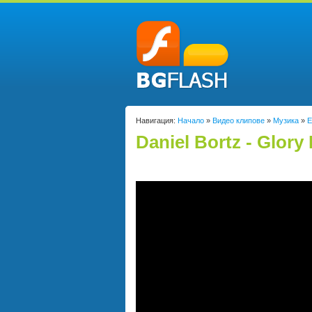
Навигация:
Начало
»
Видео клипове
»
Музика
»
Е
Daniel Bortz - Glory