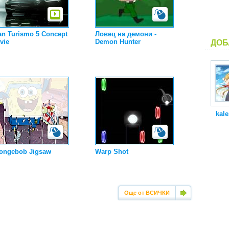
an Turismo 5 Concept
Ловец на демони -
vie
Demon Hunter
ДОБ
kale
ongebob Jigsaw
Warp Shot
Още от ВСИЧКИ