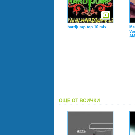
hardjump top 10 mix
Meg
Ver
AMV
ОЩЕ ОТ ВСИЧКИ