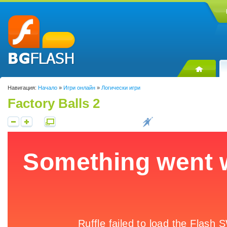
Навигация:
Начало
»
Игри онлайн
»
Логически игри
Factory Balls 2