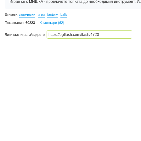
Играе се с МИШКА - провлачете топката до необходимия инструмент. Усп
Етикети:
логически
игри
factory
balls
Показвания:
60223
Коментари (62)
Линк към играта/видеото: