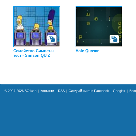
Семейство Симпсън
Hole Quasar
тест - Simson QUIZ
© 2004-2026
BGflash
Контакти
RSS
Следвай ни във Facebook
Google+
Бис