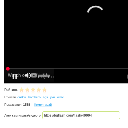
Рейтинг:
Етикети:
caillou
bombero
ags
join
wmv
Показвания:
1588
Коментирай
Линк към играта/видеото: