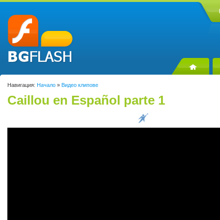
Навигация:
Начало
»
Видео клипове
Caillou en Español parte 1