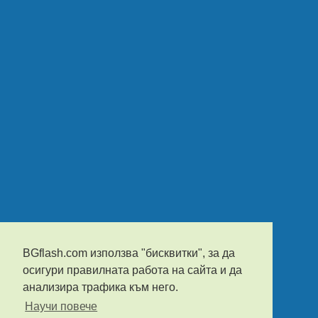
BGflash.com използва "бисквитки", за да
осигури правилната работа на сайта и да
анализира трафика към него.
Научи повече