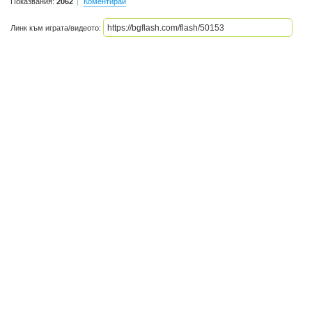
Показвания:
2062
Коментирай
Линк към играта/видеото: