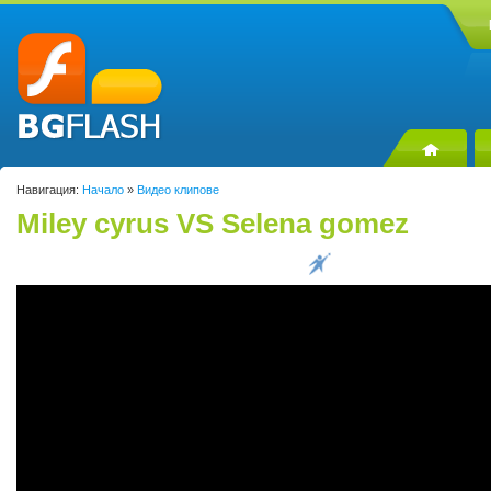
Навигация:
Начало
»
Видео клипове
Miley cyrus VS Selena gomez